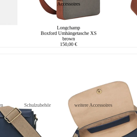
Accessoires
Longchamp
Boxford Umhängetasche XS
brown
150,00 €
en
Schulzubehör
weitere Accessoires
is
Turnbeutel
Kosmetiketuis
tuis
Mäppchen
Damen
Accessoires
sen
Schul-Accessoires