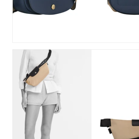
Midi-Bör
Langbörs
Kinderbö
Herren-B
Le
Pliage
Energy
Gürteltasche