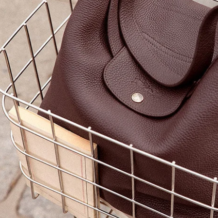
taschen
eltaschen
ltaschen
ytaschen
 Bags
ches & Pouches
aufskörbe
aufstaschen
ltuch-Taschen
ium-Taschen