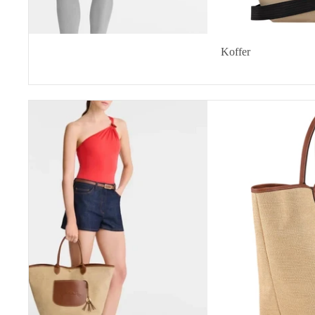
Koffer
Handgepäck-Koffer
Hartschalen-Koffer
Le
Panier
Stoffkoffer
Pliage
Aluminium-Koffer
Schultertasche
L
Kinderkoffer
Damen-Koffer
Herren-Koffer