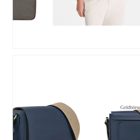
BALD ZURÜCK
Epure
Timeless
Umhängetasche
XS
Geldbörs
Kartenetu
Schlüssele
Mini-Bör