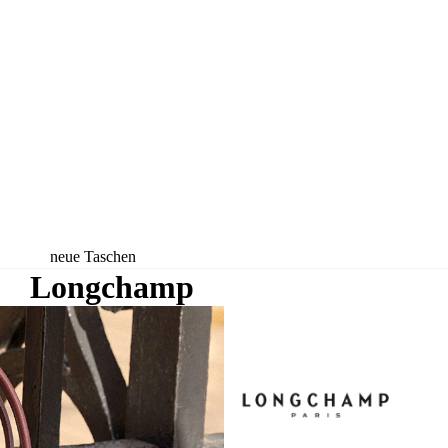
neue Taschen
Longchamp
neue Rucksäcke
neue Koffer
neue
Accessoires