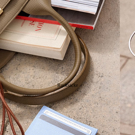
Hobo Bags
Messenger Bags
Hand
Shopper
Laptop-Taschen
Gürt
Damen-Schultertaschen
Damen-Businesstaschen
Büge
Herren-Businesstaschen
Hand
Mini
Clut
Eink
Eink
Sege
Rucksäcke
Prem