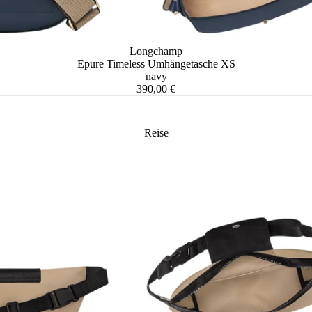
Herren Accessoires
sen
en
Longchamp
rsen
Epure Timeless Umhängetasche XS
navy
örsen
390,00 €
Reise