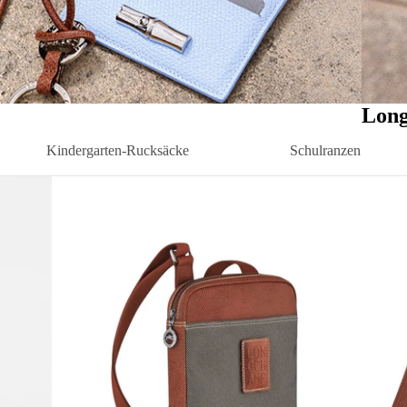
Long
Kindergarten-Rucksäcke
Schulranzen
Kindergarten-Rucksäcke Mädchen
Schulranzen Grunds
n
Kindergartenrucksäcke Jungen
Schulranzen weiterf
Schule