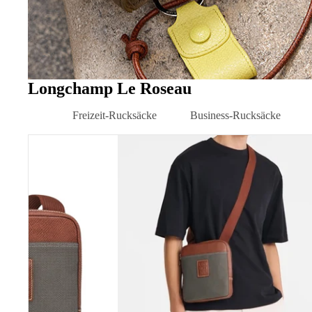
Longchamp Le Roseau
Freizeit-Rucksäcke
Business-Rucksäcke
Daypacks
Laptop-Rucksäcke
Boxford
Umhängetasche
City-Rucksäcke
Business-Rucksäcke Herre
XS
Rolltop-Rucksäcke