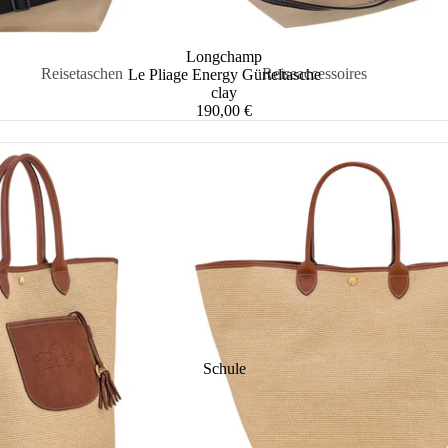
Longchamp
Reisetaschen
Reiseaccessoires
Le Pliage Energy Gürteltasche
clay
Weekender & Reisetaschen
Kulturbeutel &
190,00 €
Beautycases
Rollen-Reisetaschen
Reisezubehör
Leder-Reisetaschen
Stoff-Reisetaschen
Handgepäck Reisetaschen
Reisetaschen Damen
Reisetaschen Herren
Schule