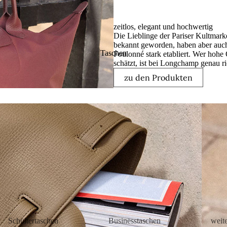
zeitlos, elegant und hochwertig
Die Lieblinge der Pariser Kultmarke
bekannt geworden, haben aber auc
Taschen
Foulonné stark etabliert. Wer hohe 
schätzt, ist bei Longchamp genau ric
zu den Produkten
Longc
Le
Pliage
Schultertaschen
Businesstaschen
weit