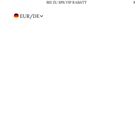
BIS ZU 10% VIP RABATT
EUR
/
DE
Region-
und
Sprachwahl