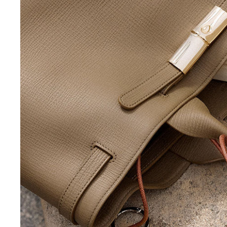
Moon Bags
Sling Bags
Camera Bags
Satteltaschen
Damen-Umhängetaschen
Herren-Umhängetaschen