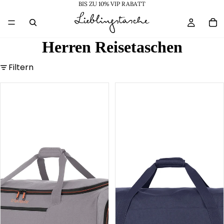
BIS ZU 10% VIP RABATT
Herren Reisetaschen
Filtern
Basics
Basics
Rollenreisetasche
Rollenreisetasche
70cm
70cm