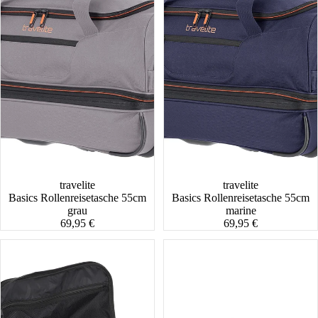
travelite
travelite
Basics Rollenreisetasche 55cm
Basics Rollenreisetasche 55cm
grau
marine
69,95 €
69,95 €
Basics
Basics
Rollenreisetasche
Rollenreisetasche
55cm