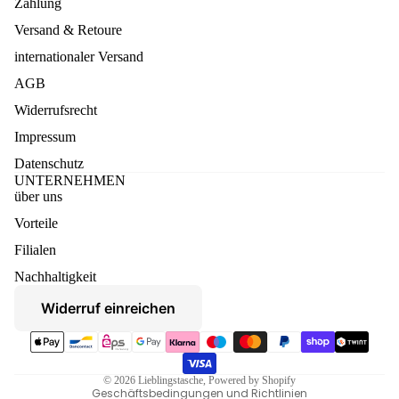
Zahlung
Versand & Retoure
internationaler Versand
AGB
Widerrufsrecht
Impressum
Datenschutz
UNTERNEHMEN
über uns
Vorteile
Datenschutzerklärung
Filialen
Widerruf
Nachhaltigkeit
AGB
Widerruf einreichen
Versand
Zahlungsmethoden
Kontaktinformationen
Impressum
© 2026
Lieblingstasche
, Powered by Shopify
Geschäftsbedingungen und Richtlinien