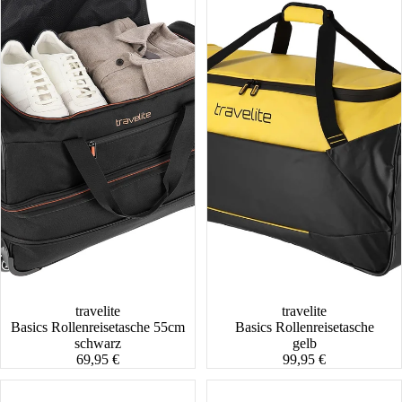
travelite
travelite
Basics Rollenreisetasche 55cm
Basics Rollenreisetasche
schwarz
gelb
69,95 €
99,95 €
Basics
Altmont