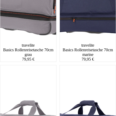
travelite
travelite
Basics Rollenreisetasche 70cm
Basics Rollenreisetasche 70cm
grau
marine
79,95 €
79,95 €
Basics
Basics
Rollenreisetasche
Rollenreisetasche
55cm
55cm