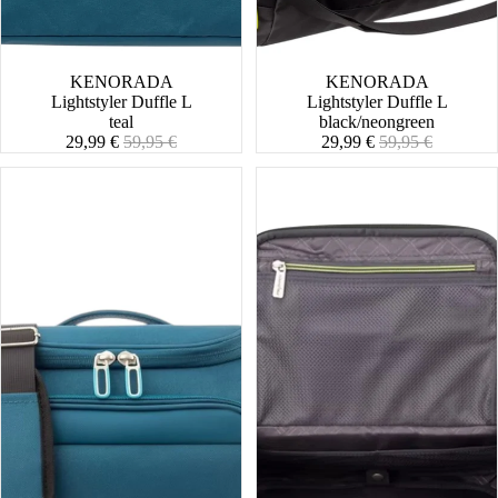
SALE
KENORADA
SALE
KENORADA
Lightstyler Duffle L
Lightstyler Duffle L
teal
black/neongreen
Angebotspreis
Normaler
Angebotspreis
Normaler
29,99 €
59,95 €
29,99 €
59,95 €
Preis
Preis
Lightstyler
Lightstyler
Beautycase
Beautycase