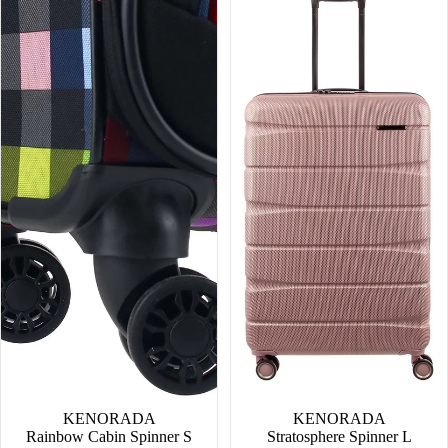
Spinner
L
S
SALE
KENORADA
SALE
KENORADA
Rainbow Cabin Spinner S
Stratosphere Spinner L