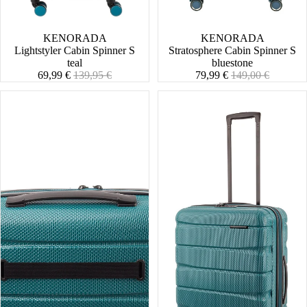
SALE
KENORADA
SALE
KENORADA
Lightstyler Cabin Spinner S
Stratosphere Cabin Spinner S
teal
bluestone
Angebotspreis
Normaler
Angebotspreis
Normaler
69,99 €
139,95 €
79,99 €
149,00 €
Preis
Preis
Stratosphere
Stratosphere
Beautycase
Spinner
M