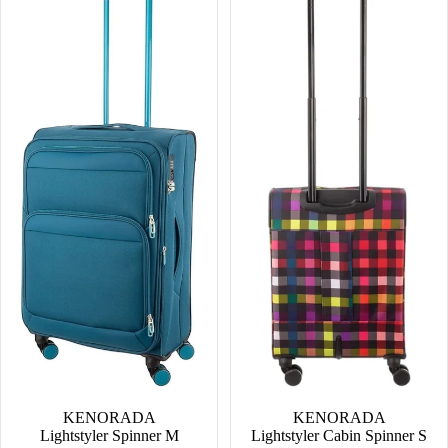
M
Spinner
S
SALE
KENORADA
SALE
KENORADA
Lightstyler Spinner M
Lightstyler Cabin Spinner S