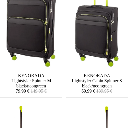
SALE
KENORADA
SALE
KENORADA
Lightstyler Spinner M
Lightstyler Cabin Spinner S
black/neongreen
black/neongreen
Angebotspreis
Normaler
Angebotspreis
Normaler
79,99 €
149,95 €
69,99 €
139,95 €
Preis
Preis
Baselight
Baselight
Spinner
Spinner
S
M