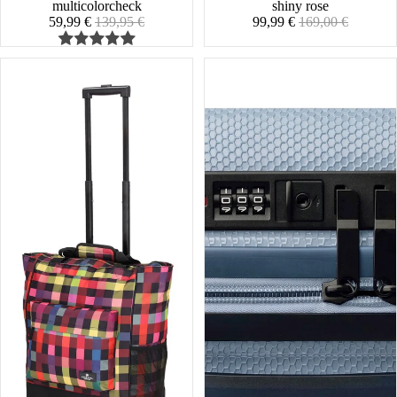
multicolorcheck
shiny rose
Angebotspreis
Normaler
Angebotspreis
Normaler
59,99 €
139,95 €
99,99 €
169,00 €
Preis
Preis
Daily
Stratosphere
Shopping
Beautycase
Trolley
2