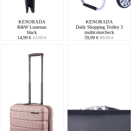
SALE
KENORADA
SALE
KENORADA
R&W Lustenau
Daily Shopping Trolley 3
black
multicolorcheck
Angebotspreis
Normaler
Angebotspreis
Normaler
14,99 €
27,95 €
59,99 €
89,95 €
Preis
Preis
Stratosphere
SGR
Cabin
Brussel
Spinner
S