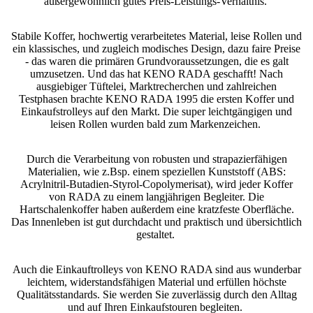
außergewöhnlich gutes Preis-Leistungs-Verhältnis.
Stabile
Koffer
, hochwertig verarbeitetes Material, leise Rollen und
ein klassisches, und zugleich modisches Design, dazu faire Preise
- das waren die primären Grundvoraussetzungen, die es galt
umzusetzen. Und das hat KENO RADA geschafft! Nach
ausgiebiger Tüftelei, Marktrecherchen und zahlreichen
Testphasen brachte KENO RADA 1995 die ersten Koffer und
Einkaufstrolleys auf den Markt. Die super leichtgängigen und
leisen Rollen wurden bald zum Markenzeichen.
Durch die Verarbeitung von robusten und strapazierfähigen
Materialien, wie z.Bsp. einem speziellen Kunststoff (ABS:
Acrylnitril-Butadien-Styrol-Copolymerisat), wird jeder Koffer
von RADA zu einem langjährigen Begleiter. Die
Hartschalenkoffer haben außerdem eine kratzfeste Oberfläche.
Das Innenleben ist gut durchdacht und praktisch und übersichtlich
gestaltet.
Auch die Einkauftrolleys von KENO RADA sind aus wunderbar
leichtem, widerstandsfähigen Material und erfüllen höchste
Qualitätsstandards. Sie werden Sie zuverlässig durch den Alltag
und auf Ihren Einkaufstouren begleiten.