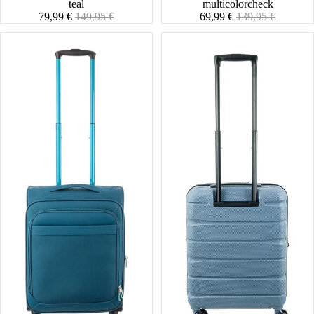
teal
multicolorcheck
Angebotspreis
Normaler
Angebotspreis
Normaler
79,99 €
149,95 €
69,99 €
139,95 €
Preis
Preis
Lightstyler
Stratosphere
Cabin
Cabin
Spinner
Spinner
S
S