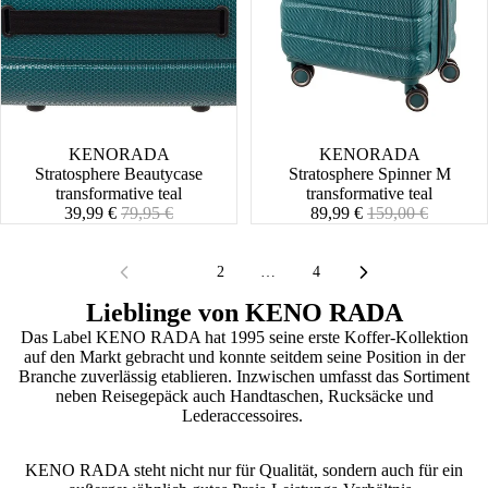
SALE
KENORADA
SALE
KENORADA
Stratosphere Beautycase
Stratosphere Spinner M
transformative teal
transformative teal
Angebotspreis
Normaler
Angebotspreis
Normaler
39,99 €
79,95 €
89,99 €
159,00 €
Preis
Preis
1
2
…
4
Lieblinge von KENO RADA
Das Label KENO RADA hat 1995 seine erste Koffer-Kollektion
auf den Markt gebracht und konnte seitdem seine Position in der
Branche zuverlässig etablieren. Inzwischen umfasst das Sortiment
neben Reisegepäck auch Handtaschen, Rucksäcke und
Lederaccessoires.
KENO RADA steht nicht nur für Qualität, sondern auch für ein