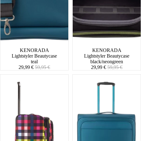
SALE
KENORADA
SALE
KENORADA
Lightstyler Beautycase
Lightstyler Beautycase
teal
black/neongreen
Angebotspreis
Normaler
Angebotspreis
Normaler
29,99 €
59,95 €
29,99 €
59,95 €
Preis
Preis
Lightstyler
Lightstyler
Spinner
Spinner
L
L