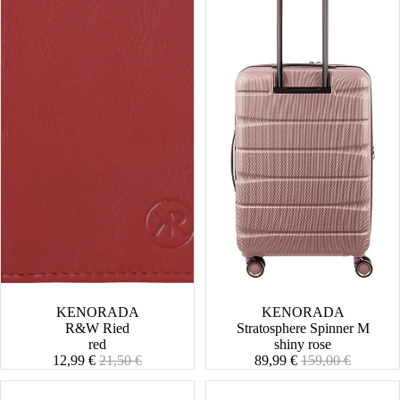
SALE
KENORADA
SALE
KENORADA
R&W Ried
Stratosphere Spinner M
red
shiny rose
Angebotspreis
Normaler
Angebotspreis
Normaler
12,99 €
21,50 €
89,99 €
159,00 €
Preis
Preis
R&W
Stratosphere