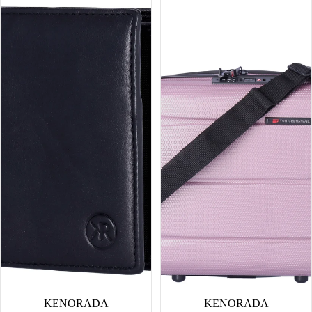
Rankweil
Beautycase
SALE
KENORADA
SALE
KENORADA