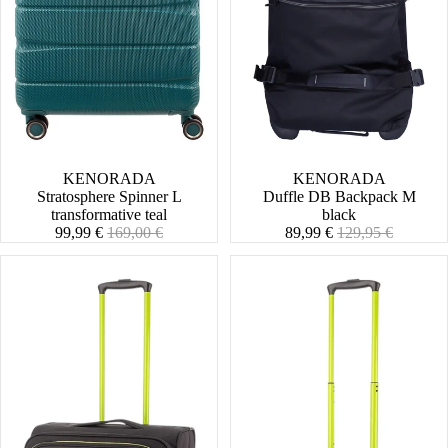
SALE
KENORADA
SALE
KENORADA
Stratosphere Spinner L
Duffle DB Backpack M
transformative teal
black
Angebotspreis
Normaler
Angebotspreis
Normaler
99,99 €
169,00 €
89,99 €
129,95 €
Preis
Preis
Lightstyler
Lightstyler
Spinner
Cabin
M
Spinner
S