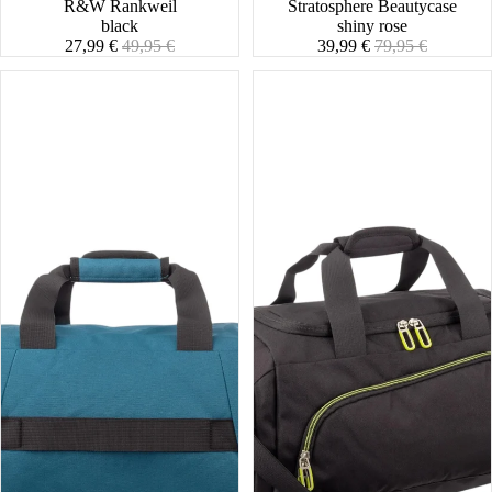
R&W Rankweil
Stratosphere Beautycase
black
shiny rose
Angebotspreis
Normaler
Angebotspreis
Normaler
27,99 €
49,95 €
39,99 €
79,95 €
Preis
Preis
Lightstyler
Lightstyler
Duffle
Duffle
L
L