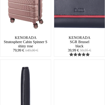
SALE
KENORADA
SALE
KENORADA
Stratosphere Cabin Spinner S
SGR Brussel
shiny rose
black
Angebotspreis
Normaler
Angebotspreis
Normaler
79,99 €
149,00 €
39,99 €
59,95 €
Preis
Preis
R&W
BSW
Korneuburg
Turi