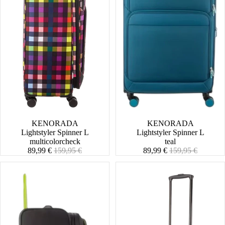
SALE
KENORADA
SALE
KENORADA
Lightstyler Spinner L
Lightstyler Spinner L
multicolorcheck
teal
Angebotspreis
Normaler
Angebotspreis
Normaler
89,99 €
159,95 €
89,99 €
159,95 €
Preis
Preis
Lightstyler
Lightstyler
Spinner
Spinner
L
M