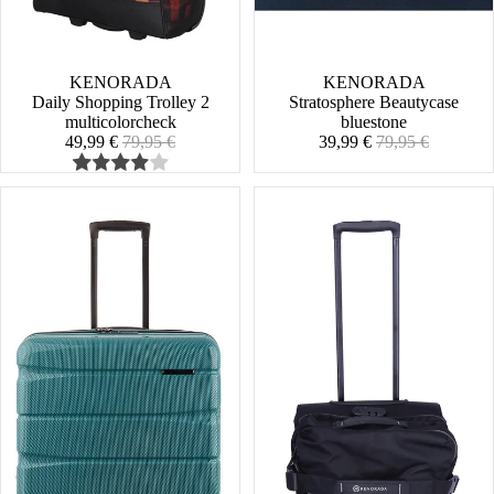
SALE
KENORADA
SALE
KENORADA
Daily Shopping Trolley 2
Stratosphere Beautycase
multicolorcheck
bluestone
Angebotspreis
Normaler
Angebotspreis
Normaler
49,99 €
79,95 €
39,99 €
79,95 €
Preis
Preis
Stratosphere
Duffle
Spinner
DB
L
Backpack
M