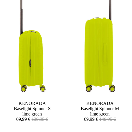
SALE
KENORADA
SALE
KENORADA
Baselight Spinner S
Baselight Spinner M
lime green
lime green
Angebotspreis
Normaler
Angebotspreis
Normaler
69,99 €
139,95 €
69,99 €
149,95 €
Preis
Preis
Daily
Daily