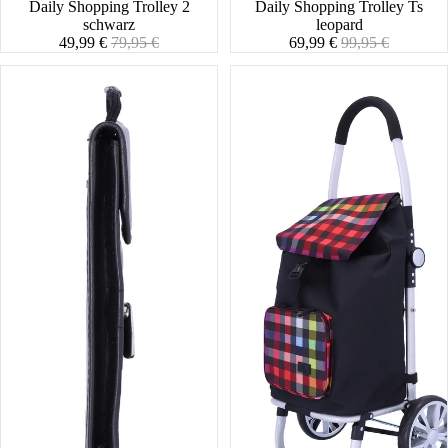
Daily Shopping Trolley 2
Daily Shopping Trolley Ts
schwarz
leopard
Angebotspreis
Normaler
Angebotspreis
Normaler
49,99 €
79,95 €
69,99 €
99,95 €
Preis
Preis
R&W
Daily
Lustenau
Shopping
Trolley
3