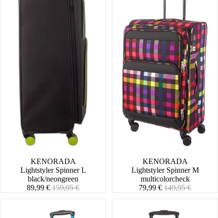
SALE
KENORADA
SALE
KENORADA
Lightstyler Spinner L
Lightstyler Spinner M
black/neongreen
multicolorcheck
Angebotspreis
Normaler
Angebotspreis
Normaler
89,99 €
159,95 €
79,99 €
149,95 €
Preis
Preis
Lightstyler
Lightstyler
Spinner
Cabin