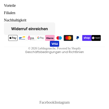
Vorteile
Datenschutzerklärung
Filialen
Widerruf
Nachhaltigkeit
AGB
Widerruf einreichen
Versand
Zahlungsmethoden
Kontaktinformationen
Impressum
© 2026
Lieblingstasche
, Powered by Shopify
Geschäftsbedingungen und Richtlinien
Facebook
Instagram