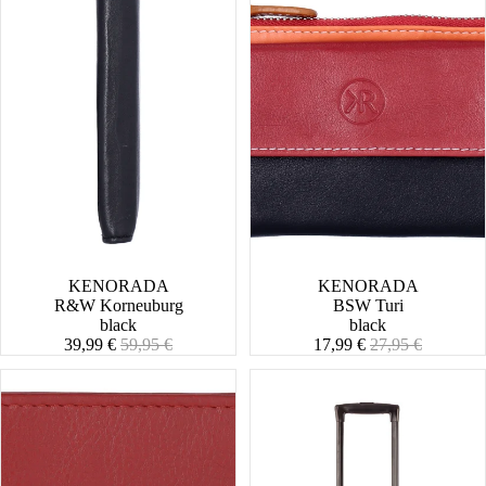
SALE
KENORADA
SALE
KENORADA
R&W Korneuburg
BSW Turi
black
black
Angebotspreis
Normaler
Angebotspreis
Normaler
39,99 €
59,95 €
17,99 €
27,95 €
Preis
Preis
R&W
Stratosphere
Ried
Spinner
M