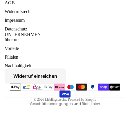
AGB
Widerrufsrecht
Impressum
Datenschutz
UNTERNEHMEN
über uns
Vorteile
Datenschutzerklärung
Filialen
Widerruf
Nachhaltigkeit
AGB
Widerruf einreichen
Versand
Zahlungsmethoden
Kontaktinformationen
Impressum
© 2026
Lieblingstasche
, Powered by Shopify
Geschäftsbedingungen und Richtlinien