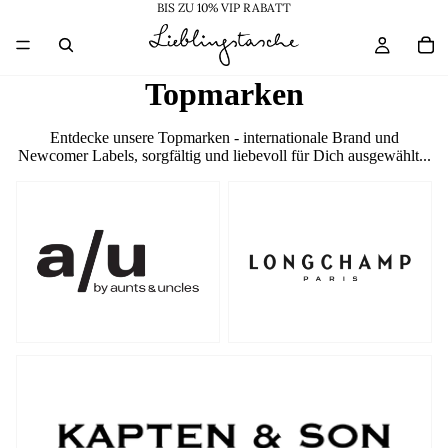
BIS ZU 10% VIP RABATT
Topmarken
Entdecke unsere Topmarken - internationale Brand und
Newcomer Labels, sorgfältig und liebevoll für Dich ausgewählt...
a/u
Longchamp
by
aunts
&
uncles
Kapten
&
Son