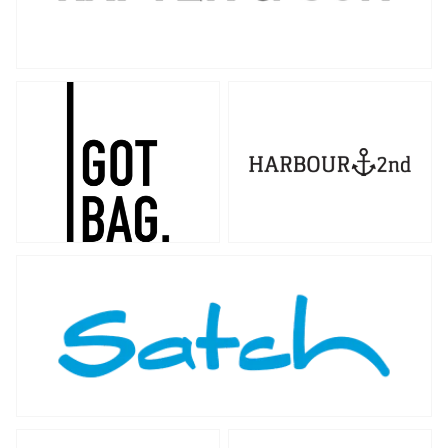
GOT
Harbour
BAG
2nd
satch
Secrid
The