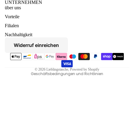
UNTERNEHMEN
über uns
Vorteile
Datenschutzerklärung
Filialen
Widerruf
Nachhaltigkeit
AGB
Widerruf einreichen
Versand
Zahlungsmethoden
Kontaktinformationen
Impressum
© 2026
Lieblingstasche
, Powered by Shopify
Geschäftsbedingungen und Richtlinien