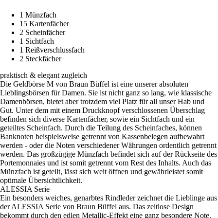
1 Münzfach
15 Kartenfächer
2 Scheinfächer
1 Sichtfach
1 Reißverschlussfach
2 Steckfächer
praktisch & elegant zugleich
Die Geldbörse M von Braun Büffel ist eine unserer absoluten
Lieblingsbörsen für Damen. Sie ist nicht ganz so lang, wie klassische
Damenbörsen, bietet aber trotzdem viel Platz für all unser Hab und
Gut. Unter dem mit einem Druckknopf verschlossenen Überschlag
befinden sich diverse Kartenfächer, sowie ein Sichtfach und ein
geteiltes Scheinfach. Durch die Teilung des Scheinfaches, können
Banknoten beispielsweise getrennt von Kassenbelegen aufbewahrt
werden - oder die Noten verschiedener Währungen ordentlich getrennt
werden. Das großzügige Münzfach befindet sich auf der Rückseite des
Portemonnaies und ist somit getrennt vom Rest des Inhalts. Auch das
Münzfach ist geteilt, lässt sich weit öffnen und gewährleistet somit
optimale Übersichtlichkeit.
ALESSIA Serie
Ein besonders weiches, genarbtes Rindleder zeichnet die Lieblinge aus
der ALESSIA Serie von Braun Büffel aus. Das zeitlose Design
bekommt durch den edlen Metallic-Effekt eine ganz besondere Note.