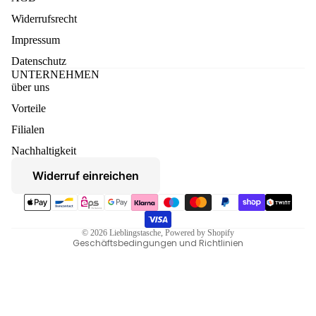
Widerrufsrecht
Impressum
Datenschutz
UNTERNEHMEN
über uns
Vorteile
Datenschutzerklärung
Filialen
Widerruf
Nachhaltigkeit
AGB
Widerruf einreichen
Versand
Zahlungsmethoden
Kontaktinformationen
Impressum
© 2026
Lieblingstasche
, Powered by Shopify
Geschäftsbedingungen und Richtlinien