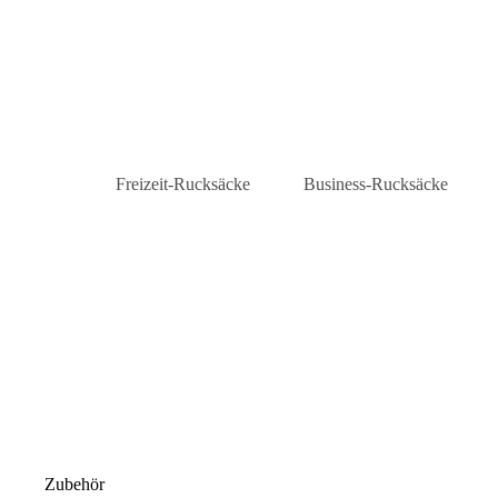
Freizeit-Rucksäcke
Business-Rucksäcke
Daypacks
Laptop-Rucksäcke
City-Rucksäcke
Business-Rucksäcke Herre
Rolltop-Rucksäcke
Zubehör