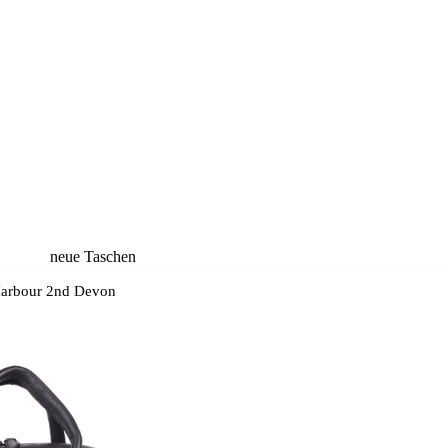
neue Taschen
neue Rucksäcke
arbour 2nd Devon
neue Koffer
neue
Accessoires