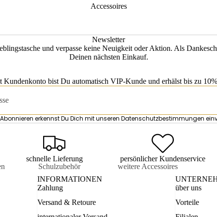
Accessoires
Newsletter
eblingstasche und verpasse keine Neuigkeit oder Aktion. Als Dankesch
Deinen nächsten Einkauf.
t Kundenkonto bist Du automatisch VIP-Kunde und erhälst bis zu 10% 
Abonnieren erkennst Du Dich mit unseren
Datenschutzbestimmungen
ein
schnelle Lieferung
persönlicher Kundenservice
en
Schulzubehör
weitere Accessoires
INFORMATIONEN
UNTERNE
is
Turnbeutel
Kosmetiketuis
Zahlung
über uns
tuis
Mäppchen
Damen
Versand & Retoure
Vorteile
Accessoires
sen
Schul-Accessoires
internationaler Versand
Filialen
Datenschutzerklärung