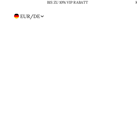
BIS ZU 10% VIP RABATT
EUR
/
DE
Region-
und
Sprachwahl