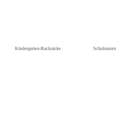
Kindergarten-Rucksäcke
Schulranzen
Kindergarten-Rucksäcke Mädchen
Schulranzen Grunds
n
Kindergartenrucksäcke Jungen
Schulranzen weiterf
Schule