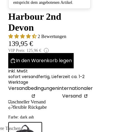
entspricht dem angebotenen Artikel.
Harbour 2nd
Devon
2 Bewertungen
139,95 €
VIP Preis: 125,96 €
i
In den Warenkorb legen
inkl. MwSt
sofort versandfertig, Lieferzeit ca. 1-2
Werktage
Versandbedingungen
internationaler
Versand
schneller Versand
flexible Rückgabe
Farbe: dark ash
ere Taschen