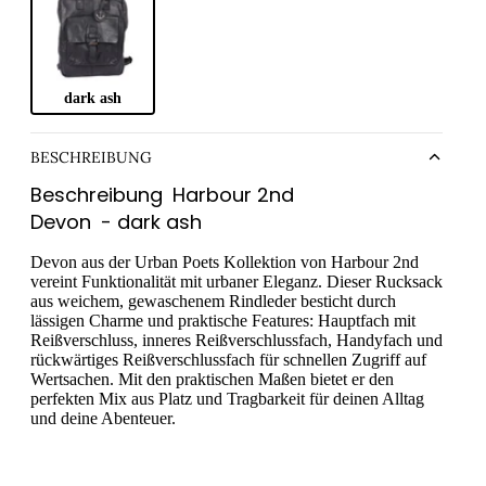
taschen
eltaschen
ltaschen
dark ash
ytaschen
BESCHREIBUNG
 Bags
Beschreibung
Harbour 2nd
ches & Pouches
Devon
- dark ash
aufskörbe
Devon aus der Urban Poets Kollektion von Harbour 2nd
aufstaschen
vereint Funktionalität mit urbaner Eleganz. Dieser Rucksack
ltuch-Taschen
aus weichem, gewaschenem Rindleder besticht durch
lässigen Charme und praktische Features: Hauptfach mit
ium-Taschen
Reißverschluss, inneres Reißverschlussfach, Handyfach und
rückwärtiges Reißverschlussfach für schnellen Zugriff auf
Wertsachen. Mit den praktischen Maßen bietet er den
perfekten Mix aus Platz und Tragbarkeit für deinen Alltag
und deine Abenteuer.