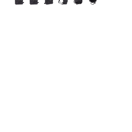
Moon Bags
Sling Bags
Camera Bags
Satteltaschen
Damen-Umhängetaschen
Herren-Umhängetaschen