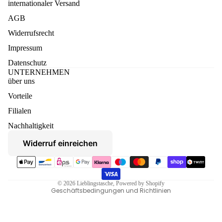
internationaler Versand
AGB
Widerrufsrecht
Impressum
Datenschutz
UNTERNEHMEN
über uns
Vorteile
Datenschutzerklärung
Filialen
Widerruf
Nachhaltigkeit
AGB
Widerruf einreichen
Versand
Zahlungsmethoden
Kontaktinformationen
Impressum
© 2026
Lieblingstasche
, Powered by Shopify
Geschäftsbedingungen und Richtlinien