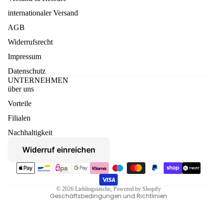
internationaler Versand
AGB
Widerrufsrecht
Impressum
Datenschutz
UNTERNEHMEN
über uns
Vorteile
Datenschutzerklärung
Filialen
Widerruf
Nachhaltigkeit
AGB
Widerruf einreichen
Versand
Zahlungsmethoden
Kontaktinformationen
Impressum
© 2026
Lieblingstasche
, Powered by Shopify
Geschäftsbedingungen und Richtlinien