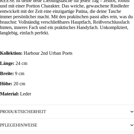
REESE ist deine neue Lieblingstasche für jeden Tag – zeitlos, robust
und mit einer Portion Charakter. Das weiche, gewaschene Rindleder
entwickelt mit der Zeit eine einzigartige Patina, die deine Tasche
immer persönlicher macht. Mit den praktischen passt alles rein, was du
brauchst: Vollständig verschließbares Hauptfach, Reißverschlussfach
hinten, inneres Fach und ein praktisches Handyfach. Unkompliziert,
langlebig, einfach perfekt.
Kollektion:
Harbour 2nd Urban Poets
Länge:
24 cm
Breite:
9 cm
Höhe:
20 cm
Material:
Leder
PRODUKTSICHERHEIT
PFLEGEHINWEISE