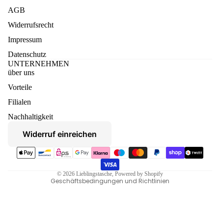
AGB
Widerrufsrecht
Impressum
Datenschutz
UNTERNEHMEN
über uns
Vorteile
Datenschutzerklärung
Filialen
Widerruf
Nachhaltigkeit
AGB
Widerruf einreichen
Versand
Zahlungsmethoden
Kontaktinformationen
Impressum
© 2026
Lieblingstasche
, Powered by Shopify
Geschäftsbedingungen und Richtlinien