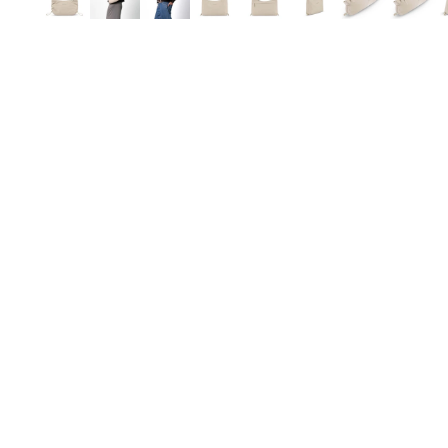
Moon Bags
Sling Bags
Camera Bags
Satteltaschen
Damen-Umhängetaschen
Herren-Umhängetaschen