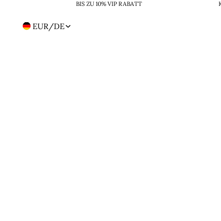
BIS ZU 10% VIP RABATT
EUR
/
DE
Region-
und
Sprachwahl