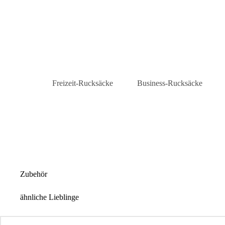
Freizeit-Rucksäcke
Business-Rucksäcke
Daypacks
Laptop-Rucksäcke
City-Rucksäcke
Business-Rucksäcke Herre
Rolltop-Rucksäcke
Zubehör
ähnliche Lieblinge