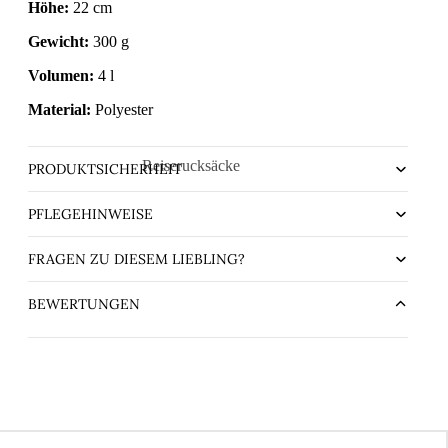
Höhe:
22 cm
Gewicht:
300 g
Volumen:
4 l
Material:
Polyester
Reiserucksäcke
PRODUKTSICHERHEIT
chule
Handgepäck-Rucksäcke
PFLEGEHINWEISE
ührende
FRAGEN ZU DIESEM LIEBLING?
BEWERTUNGEN