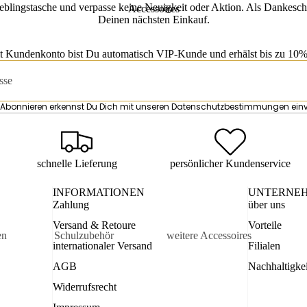
eblingstasche und verpasse keine Neuigkeit oder Aktion. Als Dankesch
Accessoires
Deinen nächsten Einkauf.
t Kundenkonto bist Du automatisch VIP-Kunde und erhälst bis zu 10% 
Abonnieren erkennst Du Dich mit unseren
Datenschutzbestimmungen
ein
schnelle Lieferung
persönlicher Kundenservice
INFORMATIONEN
UNTERNE
Zahlung
über uns
Versand & Retoure
Vorteile
en
Schulzubehör
weitere Accessoires
internationaler Versand
Filialen
Datenschutzerklärung
is
Turnbeutel
Kosmetiketuis
Widerruf
AGB
Nachhaltigkei
tuis
Mäppchen
Damen
AGB
Widerrufsrecht
Accessoires
sen
Schul-Accessoires
Versand