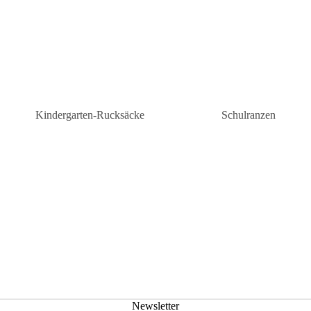
Kindergarten-Rucksäcke
Schulranzen
Kindergarten-Rucksäcke Mädchen
Schulranzen Grunds
n
Kindergartenrucksäcke Jungen
Schulranzen weiterf
Schule
Newsletter