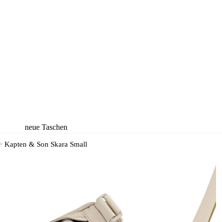
neue Taschen
neue Rucksäcke
>
Kapten & Son Skara Small
neue Koffer
neue
Accessoires