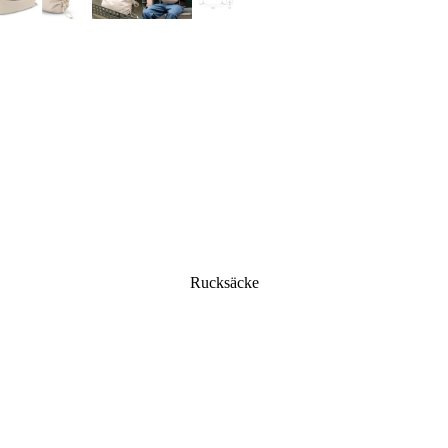
Hobo Bags
Messenger Bags
Hand
Shopper
Laptop-Taschen
Gürt
Damen-Schultertaschen
Damen-Businesstaschen
Büge
Herren-Businesstaschen
Hand
Mini
Clut
Eink
Eink
Sege
Rucksäcke
Prem