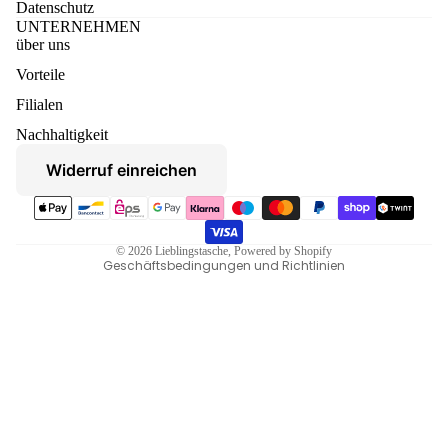
Datenschutz
UNTERNEHMEN
über uns
Vorteile
Datenschutzerklärung
Filialen
Widerruf
Nachhaltigkeit
AGB
Widerruf einreichen
Versand
Zahlungsmethoden
Kontaktinformationen
Impressum
© 2026
Lieblingstasche
, Powered by Shopify
Geschäftsbedingungen und Richtlinien