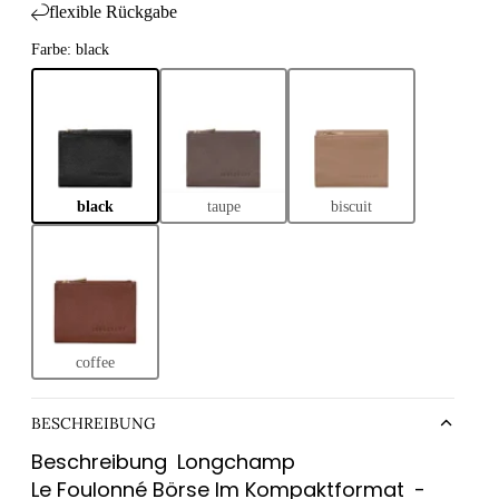
flexible Rückgabe
taschen
Farbe: black
eltaschen
ltaschen
ytaschen
 Bags
ches & Pouches
black
taupe
biscuit
aufskörbe
aufstaschen
ltuch-Taschen
ium-Taschen
coffee
BESCHREIBUNG
Beschreibung
Longchamp
Le Foulonné Börse Im Kompaktformat
-