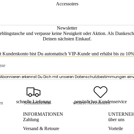
Accessoires
Newsletter
eblingstasche und verpasse keine Neuigkeit oder Aktion. Als Dankesch
Deinen nächsten Einkauf.
t Kundenkonto bist Du automatisch VIP-Kunde und erhälst bis zu 10% 
Abonnieren erkennst Du Dich mit unseren
Datenschutzbestimmungen
ein
schnelle Lieferung
persönlicher Kundenservice
en
Schulzubehör
weitere Accessoires
is
Turnbeutel
Kosmetiketuis
INFORMATIONEN
UNTERNE
Zahlung
über uns
tuis
Mäppchen
Damen
Versand & Retoure
Vorteile
Accessoires
sen
Schul-Accessoires