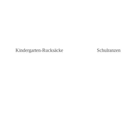
Kindergarten-Rucksäcke
Schulranzen
Kindergarten-Rucksäcke Mädchen
Schulranzen Grunds
n
Kindergartenrucksäcke Jungen
Schulranzen weiterf
Schule