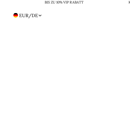
BIS ZU 10% VIP RABATT
EUR
/
DE
Region-
und
Sprachwahl