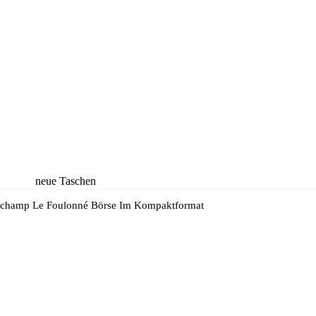
neue Taschen
neue Rucksäcke
champ Le Foulonné Börse Im Kompaktformat
neue Koffer
neue
Accessoires