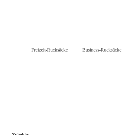
Freizeit-Rucksäcke
Business-Rucksäcke
Daypacks
Laptop-Rucksäcke
City-Rucksäcke
Business-Rucksäcke Herre
Rolltop-Rucksäcke
Zubehör