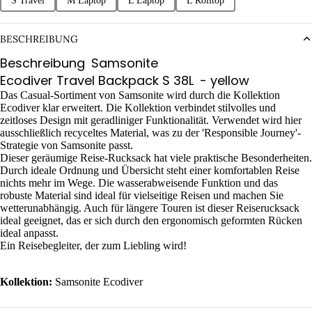
S Travel
M Laptop
L Laptop
L Rolltop
BESCHREIBUNG
Beschreibung
Samsonite
Ecodiver Travel Backpack S 38L
- yellow
Das Casual-Sortiment von Samsonite wird durch die Kollektion
Ecodiver klar erweitert. Die Kollektion verbindet stilvolles und
zeitloses Design mit geradliniger Funktionalität. Verwendet wird hier
ausschließlich recyceltes Material, was zu der 'Responsible Journey'-
Strategie von Samsonite passt.
Dieser geräumige Reise-Rucksack hat viele praktische Besonderheiten.
Durch ideale Ordnung und Übersicht steht einer komfortablen Reise
nichts mehr im Wege. Die wasserabweisende Funktion und das
robuste Material sind ideal für vielseitige Reisen und machen Sie
wetterunabhängig. Auch für längere Touren ist dieser Reiserucksack
ideal geeignet, das er sich durch den ergonomisch geformten Rücken
ideal anpasst.
Ein Reisebegleiter, der zum Liebling wird!
Kollektion:
Samsonite Ecodiver