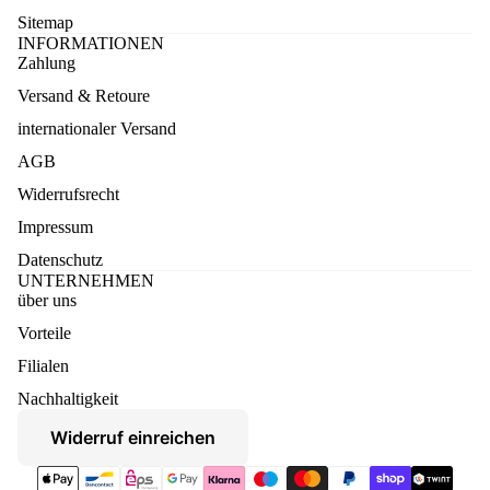
Sitemap
INFORMATIONEN
Zahlung
Versand & Retoure
internationaler Versand
AGB
Widerrufsrecht
Impressum
Datenschutz
UNTERNEHMEN
über uns
Vorteile
Datenschutzerklärung
Filialen
Widerruf
Nachhaltigkeit
AGB
Widerruf einreichen
Versand
Zahlungsmethoden
Kontaktinformationen