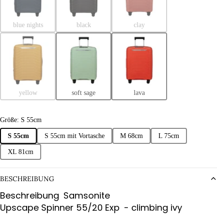
blue nights
black
clay
yellow
soft sage
lava
Größe: S 55cm
S 55cm
S 55cm mit Vortasche
M 68cm
L 75cm
XL 81cm
BESCHREIBUNG
Beschreibung
Samsonite
Upscape Spinner 55/20 Exp
- climbing ivy