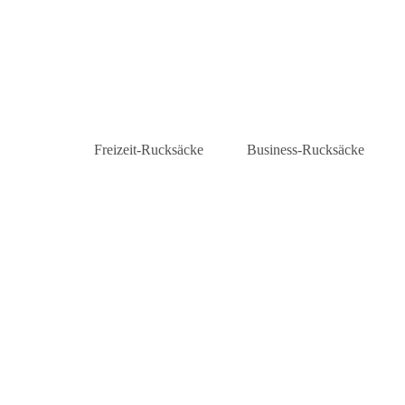
Freizeit-Rucksäcke
Business-Rucksäcke
Daypacks
Laptop-Rucksäcke
City-Rucksäcke
Business-Rucksäcke Herre
Rolltop-Rucksäcke