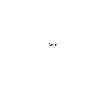
Herren Accessoires
sen
en
rsen
örsen
Reise