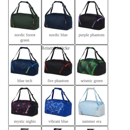
nordic forest
nordic blue
purple phantom
green
Reiserucksäcke
chule
Handgepäck-Rucksäcke
ührende
blue tech
fire phantom
seismic green
mystic nights
vibrant blue
summer era