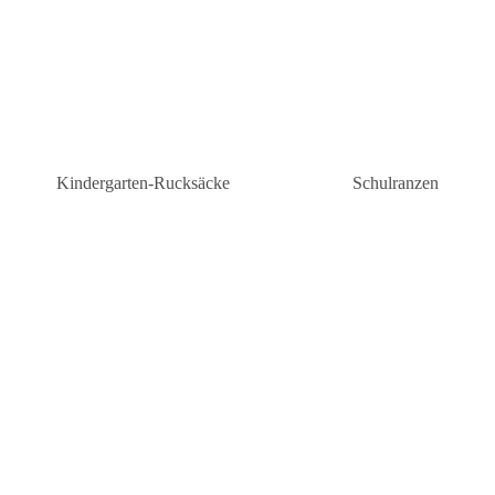
Kindergarten-Rucksäcke
Schulranzen
Kindergarten-Rucksäcke Mädchen
Schulranzen Grunds
n
Kindergartenrucksäcke Jungen
Schulranzen weiterf
Schule