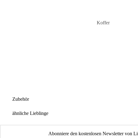
Koffer
Handgepäck-Koffer
Hartschalen-Koffer
Stoffkoffer
Aluminium-Koffer
Kinderkoffer
Damen-Koffer
Herren-Koffer
Zubehör
ähnliche Lieblinge
Abonniere den kostenlosen Newsletter von Li