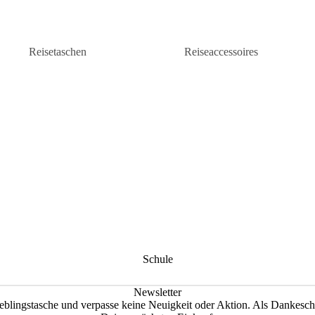
Reisetaschen
Reiseaccessoires
Weekender & Reisetaschen
Kulturbeutel &
Beautycases
Rollen-Reisetaschen
Reisezubehör
Leder-Reisetaschen
Stoff-Reisetaschen
Handgepäck Reisetaschen
Reisetaschen Damen
Reisetaschen Herren
Schule
Newsletter
eblingstasche und verpasse keine Neuigkeit oder Aktion. Als Dankesch