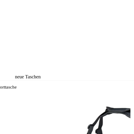
neue Taschen
neue Rucksäcke
orttasche
neue Koffer
neue
Accessoires