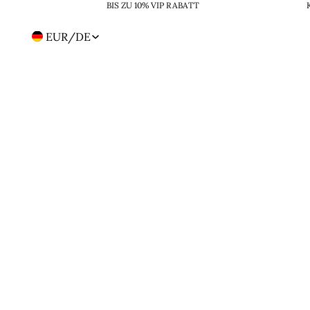
BIS ZU 10% VIP RABATT
EUR
/
DE
Region-
und
Sprachwahl