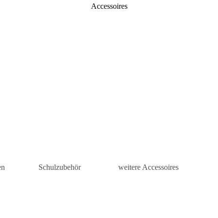
Accessoires
en
Schulzubehör
weitere Accessoires
is
Turnbeutel
Kosmetiketuis
tuis
Mäppchen
Damen
Accessoires
sen
Schul-Accessoires