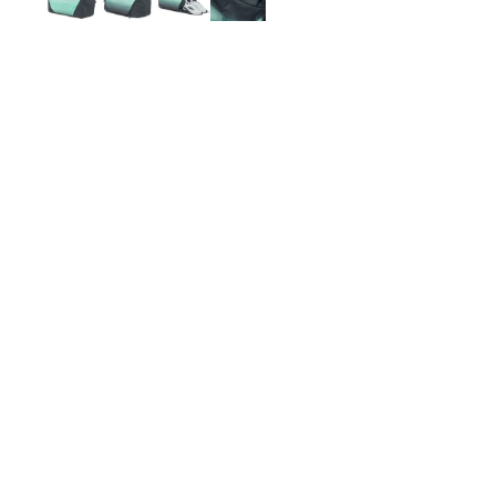
Moon Bags
Sling Bags
Camera Bags
Satteltaschen
Damen-Umhängetaschen
Herren-Umhängetaschen