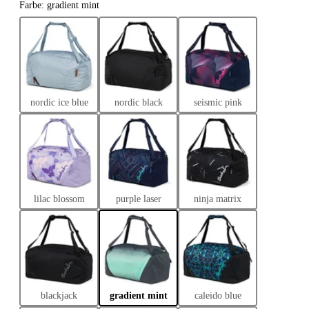
Farbe: gradient mint
taschen
eltaschen
ltaschen
ytaschen
 Bags
nordic ice blue
nordic black
seismic pink
ches & Pouches
aufskörbe
aufstaschen
ltuch-Taschen
lilac blossom
purple laser
ninja matrix
ium-Taschen
blackjack
gradient mint
caleido blue