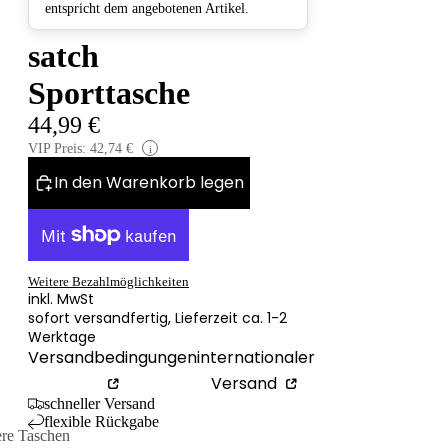
entspricht dem angebotenen Artikel.
satch
Sporttasche
44,99 €
VIP Preis: 42,74 €
i
In den Warenkorb legen
Weitere Bezahlmöglichkeiten
inkl. MwSt
sofort versandfertig, Lieferzeit ca. 1-2
Werktage
Versandbedingungen
internationaler
Versand
schneller Versand
flexible Rückgabe
ere Taschen