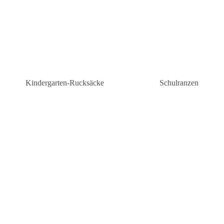
Kindergarten-Rucksäcke
Schulranzen
Kindergarten-Rucksäcke Mädchen
Schulranzen Grunds
n
Kindergartenrucksäcke Jungen
Schulranzen weiterf
Schule