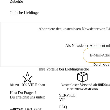
Zubehör
ähnliche Lieblinge
Abonniere den kostenlosen Newsletter von Li
Als Newsletter-Abonnent mi
E-
Mail
Durch das 
Ihre Vorteile bei Lieblingstasche
Geldbörs
bis zu 10% VIP Rabatt
kostenloser Versand ab 80€
innerhalb Deutschlands
Kartenetu
Hast Du Fragen?
SERVICE
Du erreichst uns unter:
VIP
Schlüssele
FAQ
Mini-Bör
+497531 / 921 8207