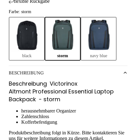
flexible Rückgabe
taschen
Farbe: storm
eltaschen
ltaschen
ytaschen
 Bags
black
storm
navy blue
ches & Pouches
aufskörbe
BESCHREIBUNG
aufstaschen
Beschreibung
Victorinox
ltuch-Taschen
Altmont Professional Essential Laptop
ium-Taschen
Backpack
- storm
herausnehmbarer Organizer
Zahlenschloss
Kofferbefestigung
Produktbeschreibung folgt in Kürze. Bitte kontaktieren Sie
uns für weitere Informationen zu diesem Artikel.