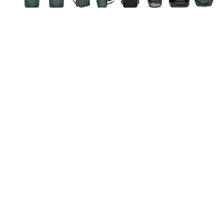
Moon Bags
Sling Bags
Camera Bags
Satteltaschen
Damen-Umhängetaschen
Herren-Umhängetaschen