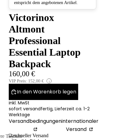
entspricht dem angebotenen Artikel.
Victorinox
Altmont
Professional
Essential Laptop
Backpack
160,00 €
VIP Preis: 152,00 €
i
In den Warenkorb legen
inkl. MwSt
sofort versandfertig, Lieferzeit ca. 1-2
Werktage
Versandbedingungen
internationaler
Versand
schneller Versand
ere Taschen