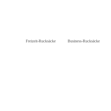
Freizeit-Rucksäcke
Business-Rucksäcke
Daypacks
Laptop-Rucksäcke
City-Rucksäcke
Business-Rucksäcke Herre
Rolltop-Rucksäcke