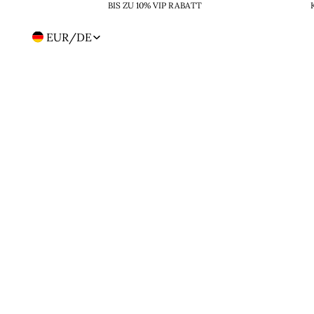
BIS ZU 10% VIP RABATT
EUR
/
DE
Region-
und
Sprachwahl