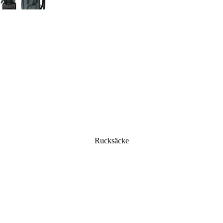
Hobo Bags
Messenger Bags
Hand
Shopper
Laptop-Taschen
Gürt
Damen-Schultertaschen
Damen-Businesstaschen
Büge
Herren-Businesstaschen
Hand
Mini
Clut
Eink
Eink
Sege
Rucksäcke
Prem