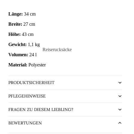
Länge:
34 cm
Breite:
27 cm
Höhe:
43 cm
Gewicht:
1,1 kg
Reiserucksäcke
Volumen:
24 l
chule
Handgepäck-Rucksäcke
Material:
Polyester
ührende
PRODUKTSICHERHEIT
PFLEGEHINWEISE
FRAGEN ZU DIESEM LIEBLING?
BEWERTUNGEN