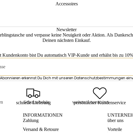
Accessoires
Newsletter
eblingstasche und verpasse keine Neuigkeit oder Aktion. Als Dankesch
Deinen nächsten Einkauf.
t Kundenkonto bist Du automatisch VIP-Kunde und erhälst bis zu 10% 
Abonnieren erkennst Du Dich mit unseren
Datenschutzbestimmungen
ein
en
Schulzubehör
weitere Accessoires
schnelle Lieferung
persönlicher Kundenservice
is
Turnbeutel
Kosmetiketuis
INFORMATIONEN
UNTERNE
Zahlung
über uns
tuis
Mäppchen
Damen
Accessoires
Versand & Retoure
Vorteile
sen
Schul-Accessoires