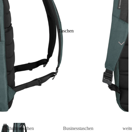
Taschen
Schultertaschen
Businesstaschen
weit