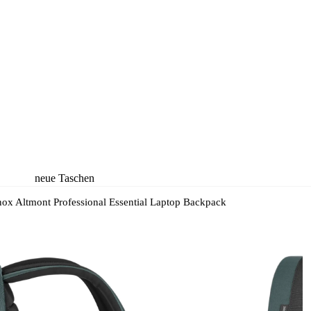
neue Taschen
neue Rucksäcke
nox Altmont Professional Essential Laptop Backpack
neue Koffer
neue
Accessoires