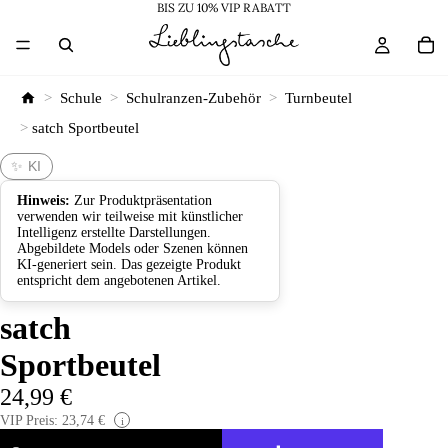
BIS ZU 10% VIP RABATT
>
Schule
>
Schulranzen-Zubehör
>
Turnbeutel
>
satch Sportbeutel
✨ KI
Hinweis:
Zur Produktpräsentation
verwenden wir teilweise mit künstlicher
Intelligenz erstellte Darstellungen.
Abgebildete Models oder Szenen können
KI-generiert sein. Das gezeigte Produkt
entspricht dem angebotenen Artikel.
satch
Sportbeutel
24,99 €
VIP Preis: 23,74 €
i