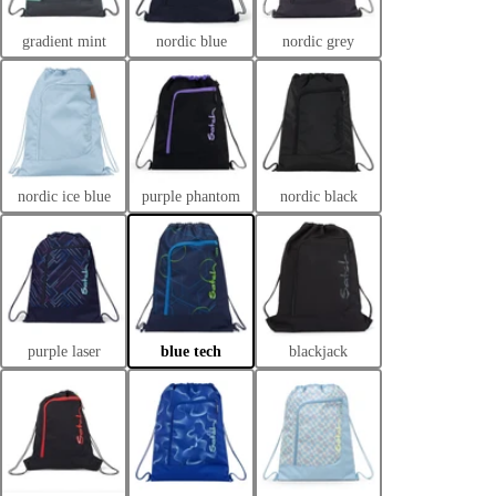
gradient mint
nordic blue
nordic grey
nordic ice blue
purple phantom
nordic black
purple laser
blue tech
blackjack