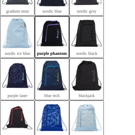
gradient mint
nordic blue
nordic grey
nordic ice blue
purple phantom
nordic black
purple laser
blue tech
blackjack