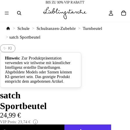
BIS ZU 10% VIP RABATT
>
Schule
>
Schulranzen-Zubehör
>
Turnbeutel
>
satch Sportbeutel
✨ KI
Hinweis:
Zur Produktpräsentation
verwenden wir teilweise mit künstlicher
Intelligenz erstellte Darstellungen.
Abgebildete Models oder Szenen können
KI-generiert sein. Das gezeigte Produkt
entspricht dem angebotenen Artikel.
satch
Sportbeutel
24,99 €
VIP Preis: 23,74 €
i