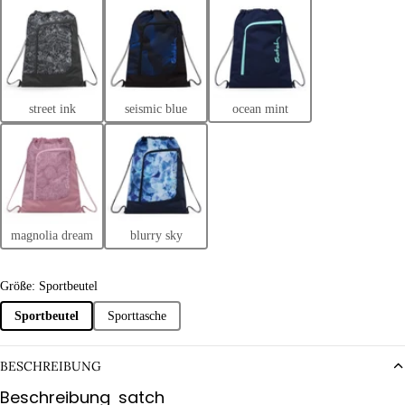
street ink
seismic blue
ocean mint
magnolia dream
blurry sky
Größe: Sportbeutel
Sportbeutel
Sporttasche
BESCHREIBUNG
Beschreibung
satch